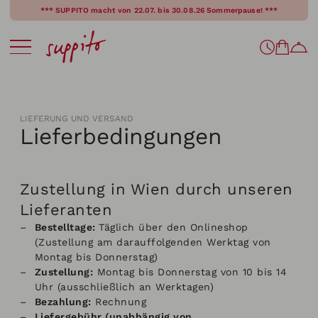
*** SUPPITO macht von 22.07. bis 30.08.26 Sommerpause! ***
Girardigasse 9 (Ecke Lehargasse)
*** SUPPITOs SOMMERPAUSE ***
1060 Wien, Österreich / Austria
SUPPITO
macht von
22
.07. bis 30.08.26 Sommerpause
!
LIEFERUNG UND VERSAND
info@suppito.at
|
+43 664 213 91 09
Ab Mo, 31.08., sind wir dann wieder wie gewohnt für
Lieferbedingungen
Euch da!
shop & go:
Mo – Do: 8 – 18 Uhr
lunch & go:
Zustellung in Wien durch unseren
Mo – Do: 11:30 – 14:30 Uhr
Lieferanten
Bestelltage:
Täglich über den Onlineshop
(Zustellung am darauffolgenden Werktag von
Montag bis Donnerstag)
Zustellung
:
Montag bis Donnerstag von 10 bis 14
Uhr (ausschließlich an Werktagen)
Bezahlung:
Rechnung
Liefergebühr (unabhängig von