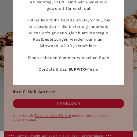
Ab Montag, 31.08., sind wir wieder wie
gewohnt für euch da!
Online könnt ihr bereits ab Do, 27.08., bei
uns bestellen – die Lieferung innerhalb
Wiens erfolgt dann gleich am Montag &
Postbestellungen werden dann am
Mittwoch, 02.09., verschickt!
Der SUPPITO-Newsletter:
Einen schönen Sommer wünschen Euch
Versorgt Sie mit Aktuellem
Cordula & das
SUPPITO
-Team
und Köstlichem aus der Manufaktur.
Email
Ich habe die
Datenschutzerklärung
gelesen und bin damit
einverstanden.
*** SUPPITO macht von 22.07. bis 30.08.26 Sommerpause! ***