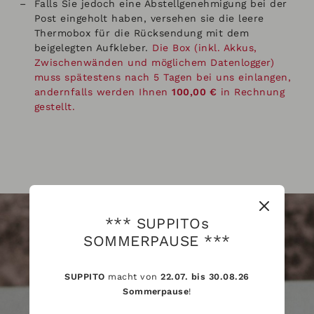
Falls Sie jedoch eine Abstellgenehmigung bei der
Post eingeholt haben, versehen sie die leere
Thermobox für die Rücksendung mit dem
beigelegten Aufkleber.
Die Box (inkl. Akkus,
Zwischenwänden und möglichem Datenlogger)
muss spätestens nach 5 Tagen bei uns einlangen,
andernfalls werden Ihnen
100,00 €
in Rechnung
gestellt.
*** SUPPITOs
SOMMERPAUSE ***
SUPPITO
macht von
22.07. bis 30.08.26
Sommerpause
!