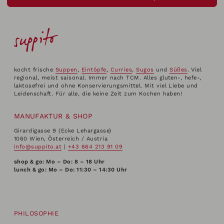
kocht frische
Suppen
,
Eintöpfe
,
Curries
,
Sugos
und
Süßes
. Viel
regional, meist saisonal. Immer nach TCM. Alles gluten-, hefe-,
laktosefrei und ohne Konservierungsmittel. Mit viel Liebe und
Leidenschaft. Für alle, die keine Zeit zum Kochen haben!
MANUFAKTUR & SHOP
Girardigasse 9 (Ecke Lehargasse)
1060 Wien, Österreich / Austria
info@suppito.at
|
+43 664 213 91 09
shop & go: Mo – Do: 8 – 18 Uhr
lunch & go: Mo – Do: 11:30 – 14:30 Uhr
PHILOSOPHIE